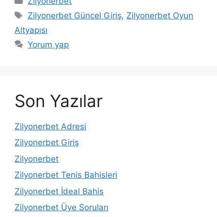
Zilyonerbet
Etiketler
Zilyonerbet Güncel Giriş
,
Zilyonerbet Oyun
Altyapısı
Yorum yap
Son Yazılar
Zilyonerbet Adresi
Zilyonerbet Giriş
Zilyonerbet
Zilyonerbet Tenis Bahisleri
Zilyonerbet İdeal Bahis
Zilyonerbet Üye Soruları