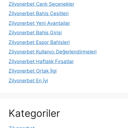
Zilyonerbet Canlı Seçenekler
Zilyonerbet Bahis Çeşitleri
Zilyonerbet Yeni Avantajlar
Zilyonerbet Bahis Girişi
Zilyonerbet Espor Bahisleri
Zilyonerbet Kullanıcı Değerlendirmeleri
Zilyonerbet Haftalık Fırsatlar
Zilyonerbet Ortak İlgi
Zilyonerbet En İyi
Kategoriler