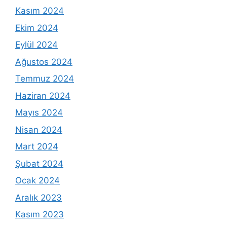
Kasım 2024
Ekim 2024
Eylül 2024
Ağustos 2024
Temmuz 2024
Haziran 2024
Mayıs 2024
Nisan 2024
Mart 2024
Şubat 2024
Ocak 2024
Aralık 2023
Kasım 2023