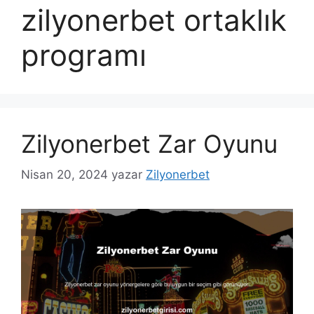
zilyonerbet ortaklık
programı
Zilyonerbet Zar Oyunu
Nisan 20, 2024
yazar
Zilyonerbet