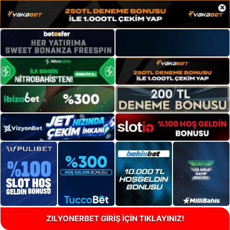
×
ZILYONERBET GİRİŞ İÇİN TIKLAYINIZ!