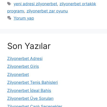
Etiketler
yeni adresi zilyonerbet
,
zilyonerbet ortaklık
programı
,
zilyonerbet zar oyunu
Yorum yap
Son Yazılar
Zilyonerbet Adresi
Zilyonerbet Giriş
Zilyonerbet
Zilyonerbet Tenis Bahisleri
Zilyonerbet İdeal Bahis
Zilyonerbet Üye Soruları
Zilyonerbet Canlı Seçenekler