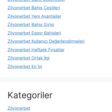
Zilyonerbet Bahis Çeşitleri
Zilyonerbet Yeni Avantajlar
Zilyonerbet Bahis Girişi
Zilyonerbet Espor Bahisleri
Zilyonerbet Kullanıcı Değerlendirmeleri
Zilyonerbet Haftalık Fırsatlar
Zilyonerbet Ortak İlgi
Zilyonerbet En İyi
Kategoriler
Zilyonerbet