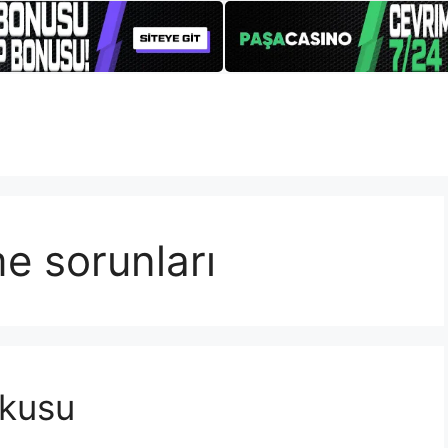
e sorunları
tkusu