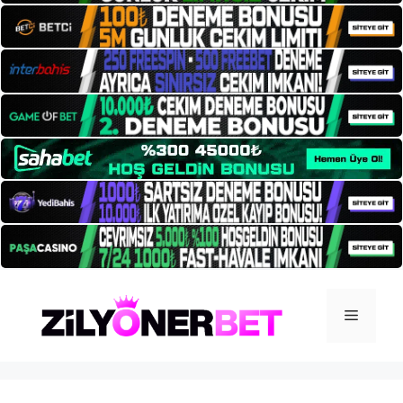
İçeriğe
atla
Menü