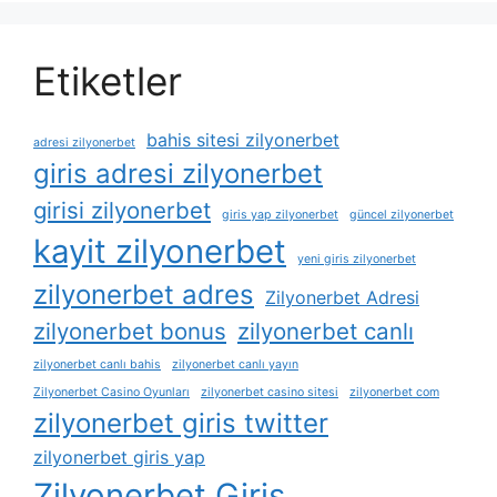
Etiketler
bahis sitesi zilyonerbet
adresi zilyonerbet
giris adresi zilyonerbet
girisi zilyonerbet
giris yap zilyonerbet
güncel zilyonerbet
kayit zilyonerbet
yeni giris zilyonerbet
zilyonerbet adres
Zilyonerbet Adresi
zilyonerbet bonus
zilyonerbet canlı
zilyonerbet canlı bahis
zilyonerbet canlı yayın
Zilyonerbet Casino Oyunları
zilyonerbet casino sitesi
zilyonerbet com
zilyonerbet giris twitter
zilyonerbet giris yap
Zilyonerbet Giriş