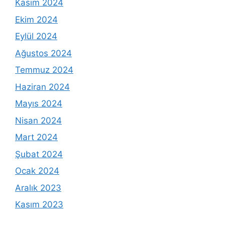
Kasım 2024
Ekim 2024
Eylül 2024
Ağustos 2024
Temmuz 2024
Haziran 2024
Mayıs 2024
Nisan 2024
Mart 2024
Şubat 2024
Ocak 2024
Aralık 2023
Kasım 2023