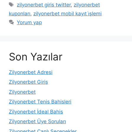
Etiketler
zilyonerbet giris twitter
,
zilyonerbet
kuponları
,
zilyonerbet mobil kayıt i̇şlemi
Yorum yap
Son Yazılar
Zilyonerbet Adresi
Zilyonerbet Giriş
Zilyonerbet
Zilyonerbet Tenis Bahisleri
Zilyonerbet İdeal Bahis
Zilyonerbet Üye Soruları
Zilyonerbet Canlı Seçenekler