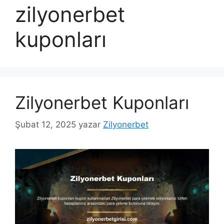
zilyonerbet
kuponları
Zilyonerbet Kuponları
Şubat 12, 2025
yazar
Zilyonerbet