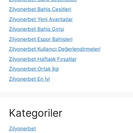
Zilyonerbet Bahis Çeşitleri
Zilyonerbet Yeni Avantajlar
Zilyonerbet Bahis Girişi
Zilyonerbet Espor Bahisleri
Zilyonerbet Kullanıcı Değerlendirmeleri
Zilyonerbet Haftalık Fırsatlar
Zilyonerbet Ortak İlgi
Zilyonerbet En İyi
Kategoriler
Zilyonerbet