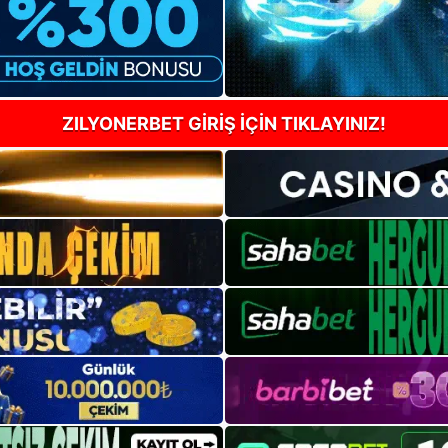
ZILYONERBET GİRİŞ İÇİN TIKLAYINIZ!