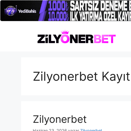
İçeriğe
atla
Zilyonerbet Kayı
Zilyonerbet
Haziran 23, 2026
yazar
Zilyonerbet