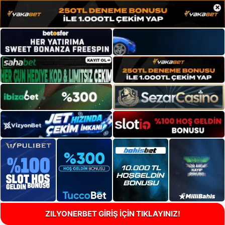
×
ZILYONERBET GİRİŞ İÇİN TIKLAYINIZ!