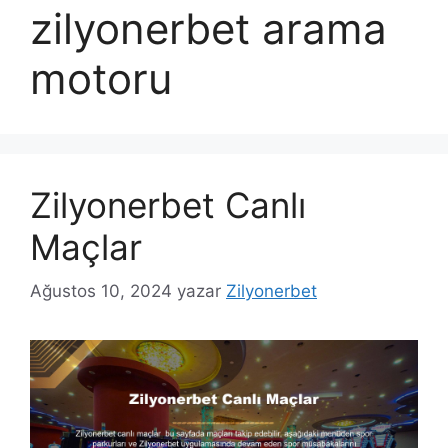
zilyonerbet arama
motoru
Zilyonerbet Canlı
Maçlar
Ağustos 10, 2024
yazar
Zilyonerbet