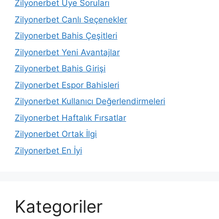
Zilyonerbet Üye Soruları
Zilyonerbet Canlı Seçenekler
Zilyonerbet Bahis Çeşitleri
Zilyonerbet Yeni Avantajlar
Zilyonerbet Bahis Girişi
Zilyonerbet Espor Bahisleri
Zilyonerbet Kullanıcı Değerlendirmeleri
Zilyonerbet Haftalık Fırsatlar
Zilyonerbet Ortak İlgi
Zilyonerbet En İyi
Kategoriler