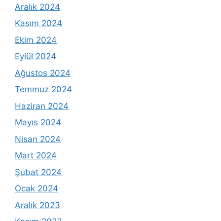
Aralık 2024
Kasım 2024
Ekim 2024
Eylül 2024
Ağustos 2024
Temmuz 2024
Haziran 2024
Mayıs 2024
Nisan 2024
Mart 2024
Şubat 2024
Ocak 2024
Aralık 2023