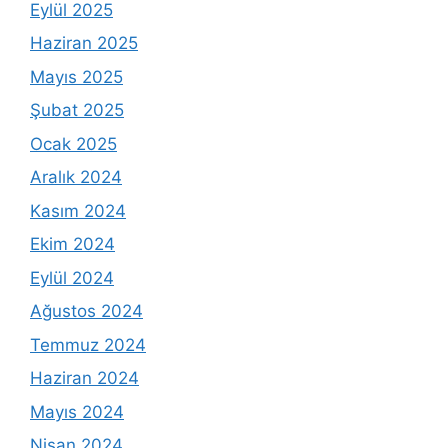
Eylül 2025
Haziran 2025
Mayıs 2025
Şubat 2025
Ocak 2025
Aralık 2024
Kasım 2024
Ekim 2024
Eylül 2024
Ağustos 2024
Temmuz 2024
Haziran 2024
Mayıs 2024
Nisan 2024