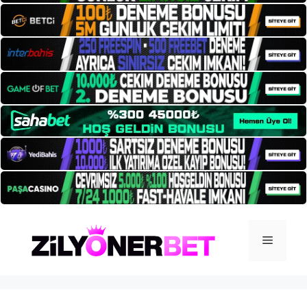
İçeriğe
atla
Menü