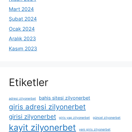
Mart 2024
Şubat 2024
Ocak 2024
Aralık 2023
Kasım 2023
Etiketler
bahis sitesi zilyonerbet
adresi zilyonerbet
giris adresi zilyonerbet
girisi zilyonerbet
giris yap zilyonerbet
güncel zilyonerbet
kayit zilyonerbet
yeni giris zilyonerbet