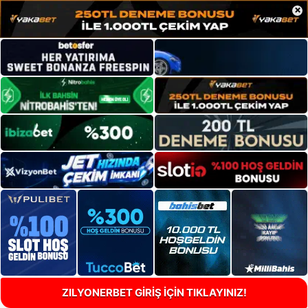
×
ZILYONERBET GİRİŞ İÇİN TIKLAYINIZ!