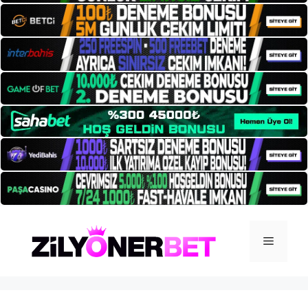
İçeriğe
atla
Menü