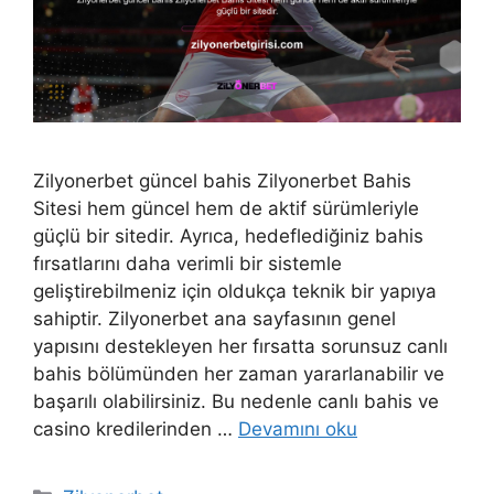
Zilyonerbet güncel bahis Zilyonerbet Bahis
Sitesi hem güncel hem de aktif sürümleriyle
güçlü bir sitedir. Ayrıca, hedeflediğiniz bahis
fırsatlarını daha verimli bir sistemle
geliştirebilmeniz için oldukça teknik bir yapıya
sahiptir. Zilyonerbet ana sayfasının genel
yapısını destekleyen her fırsatta sorunsuz canlı
bahis bölümünden her zaman yararlanabilir ve
başarılı olabilirsiniz. Bu nedenle canlı bahis ve
casino kredilerinden …
Devamını oku
Kategoriler