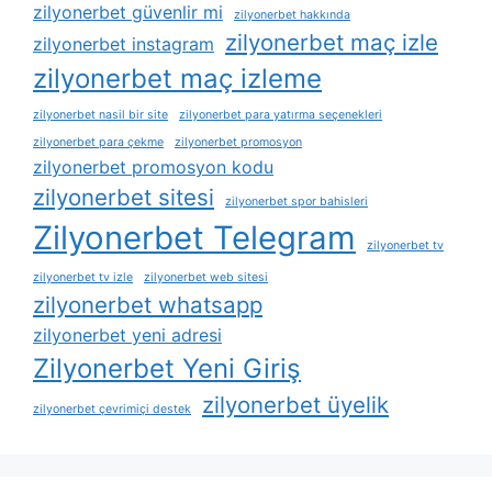
zilyonerbet güvenlir mi
zilyonerbet hakkında
zilyonerbet maç izle
zilyonerbet instagram
zilyonerbet maç izleme
zilyonerbet nasil bir site
zilyonerbet para yatırma seçenekleri
zilyonerbet para çekme
zilyonerbet promosyon
zilyonerbet promosyon kodu
zilyonerbet sitesi
zilyonerbet spor bahisleri
Zilyonerbet Telegram
zilyonerbet tv
zilyonerbet tv izle
zilyonerbet web sitesi
zilyonerbet whatsapp
zilyonerbet yeni adresi
Zilyonerbet Yeni Giriş
zilyonerbet üyelik
zilyonerbet çevrimiçi destek