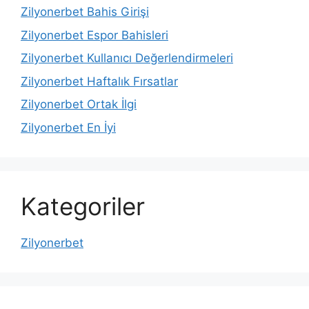
Zilyonerbet Bahis Girişi
Zilyonerbet Espor Bahisleri
Zilyonerbet Kullanıcı Değerlendirmeleri
Zilyonerbet Haftalık Fırsatlar
Zilyonerbet Ortak İlgi
Zilyonerbet En İyi
Kategoriler
Zilyonerbet