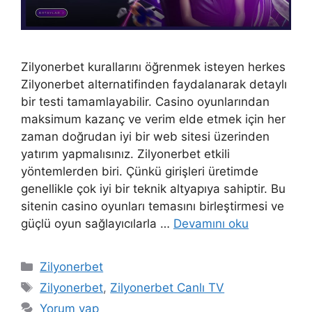
Zilyonerbet kurallarını öğrenmek isteyen herkes
Zilyonerbet alternatifinden faydalanarak detaylı
bir testi tamamlayabilir. Casino oyunlarından
maksimum kazanç ve verim elde etmek için her
zaman doğrudan iyi bir web sitesi üzerinden
yatırım yapmalısınız. Zilyonerbet etkili
yöntemlerden biri. Çünkü girişleri üretimde
genellikle çok iyi bir teknik altyapıya sahiptir. Bu
sitenin casino oyunları temasını birleştirmesi ve
güçlü oyun sağlayıcılarla …
Devamını oku
Kategoriler
Zilyonerbet
Etiketler
Zilyonerbet
,
Zilyonerbet Canlı TV
Yorum yap