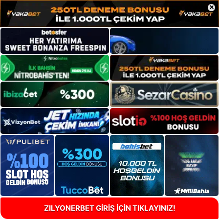
×
ZILYONERBET GİRİŞ İÇİN TIKLAYINIZ!