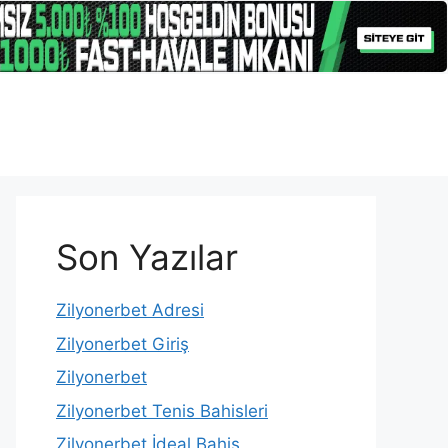
Son Yazılar
Zilyonerbet Adresi
Zilyonerbet Giriş
Zilyonerbet
Zilyonerbet Tenis Bahisleri
Zilyonerbet İdeal Bahis