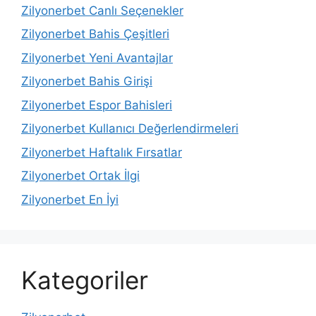
Zilyonerbet Canlı Seçenekler
Zilyonerbet Bahis Çeşitleri
Zilyonerbet Yeni Avantajlar
Zilyonerbet Bahis Girişi
Zilyonerbet Espor Bahisleri
Zilyonerbet Kullanıcı Değerlendirmeleri
Zilyonerbet Haftalık Fırsatlar
Zilyonerbet Ortak İlgi
Zilyonerbet En İyi
Kategoriler