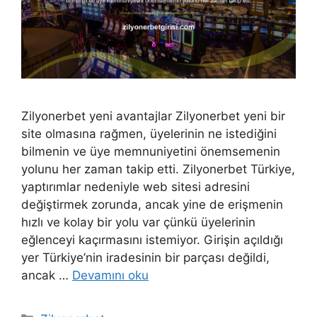
Zilyonerbet yeni avantajlar Zilyonerbet yeni bir
site olmasına rağmen, üyelerinin ne istediğini
bilmenin ve üye memnuniyetini önemsemenin
yolunu her zaman takip etti. Zilyonerbet Türkiye,
yaptırımlar nedeniyle web sitesi adresini
değiştirmek zorunda, ancak yine de erişmenin
hızlı ve kolay bir yolu var çünkü üyelerinin
eğlenceyi kaçırmasını istemiyor. Girişin açıldığı
yer Türkiye’nin iradesinin bir parçası değildi,
ancak …
Devamını oku
Kategoriler