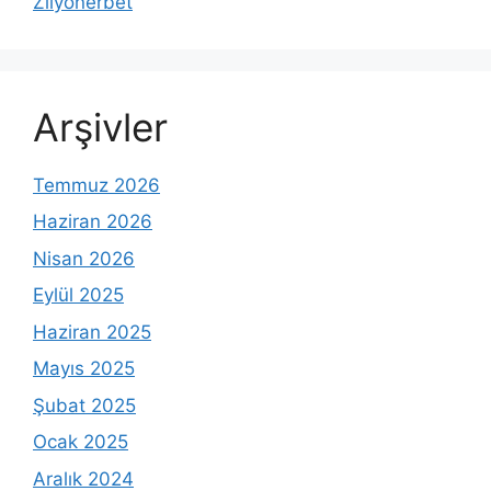
Zilyonerbet
Arşivler
Temmuz 2026
Haziran 2026
Nisan 2026
Eylül 2025
Haziran 2025
Mayıs 2025
Şubat 2025
Ocak 2025
Aralık 2024