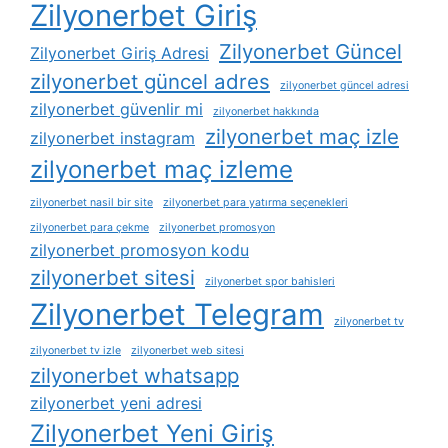
Zilyonerbet Giriş
Zilyonerbet Güncel
Zilyonerbet Giriş Adresi
zilyonerbet güncel adres
zilyonerbet güncel adresi
zilyonerbet güvenlir mi
zilyonerbet hakkında
zilyonerbet maç izle
zilyonerbet instagram
zilyonerbet maç izleme
zilyonerbet nasil bir site
zilyonerbet para yatırma seçenekleri
zilyonerbet para çekme
zilyonerbet promosyon
zilyonerbet promosyon kodu
zilyonerbet sitesi
zilyonerbet spor bahisleri
Zilyonerbet Telegram
zilyonerbet tv
zilyonerbet tv izle
zilyonerbet web sitesi
zilyonerbet whatsapp
zilyonerbet yeni adresi
Zilyonerbet Yeni Giriş