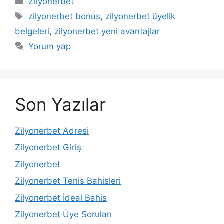
Zilyonerbet
Etiketler
zilyonerbet bonus
,
zilyonerbet üyelik
belgeleri
,
zilyonerbet yeni avantajlar
Yorum yap
Son Yazılar
Zilyonerbet Adresi
Zilyonerbet Giriş
Zilyonerbet
Zilyonerbet Tenis Bahisleri
Zilyonerbet İdeal Bahis
Zilyonerbet Üye Soruları