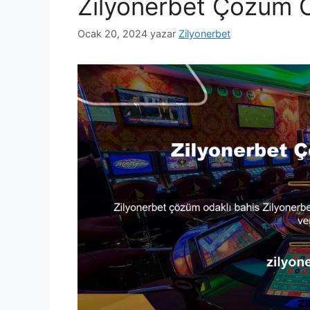
Zilyonerbet Çözüm O
Ocak 20, 2024
yazar
Zilyonerbet