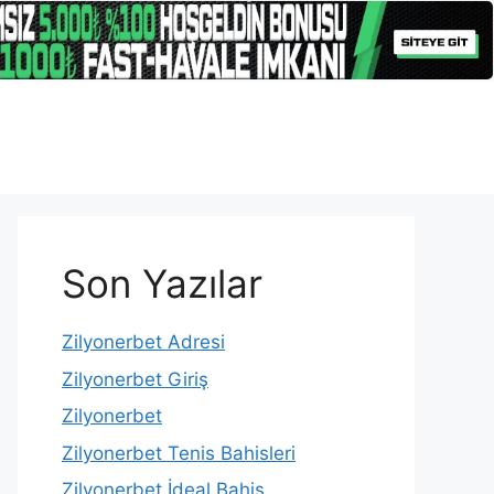
Son Yazılar
Zilyonerbet Adresi
Zilyonerbet Giriş
Zilyonerbet
Zilyonerbet Tenis Bahisleri
Zilyonerbet İdeal Bahis