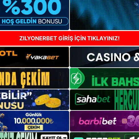
ZILYONERBET GİRİŞ İÇİN TIKLAYINIZ!