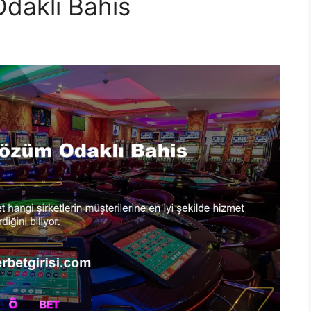
daklı Bahis