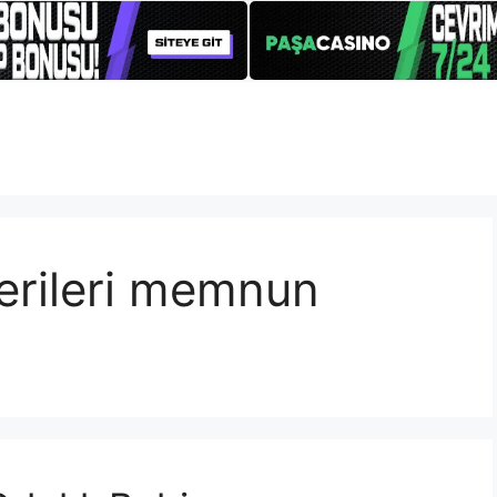
erileri memnun